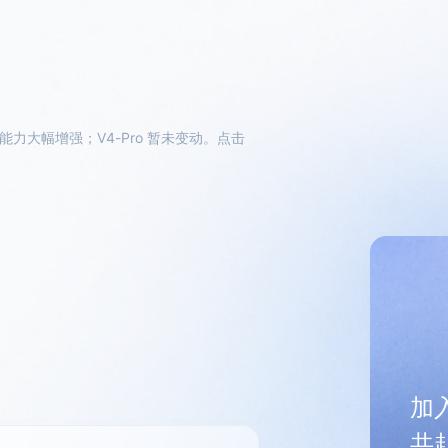
gent 能力大幅增强；V4-Pro 暂未变动。点击
加入
共