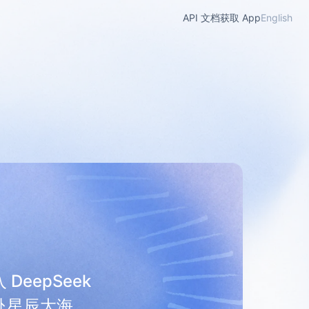
API 文档
获取 App
English
 DeepSeek
赴星辰大海