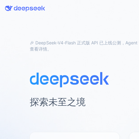
🎉 DeepSeek-V4-Flash 正式版 API 已上线公测，A
查看详情。
探索未至之境