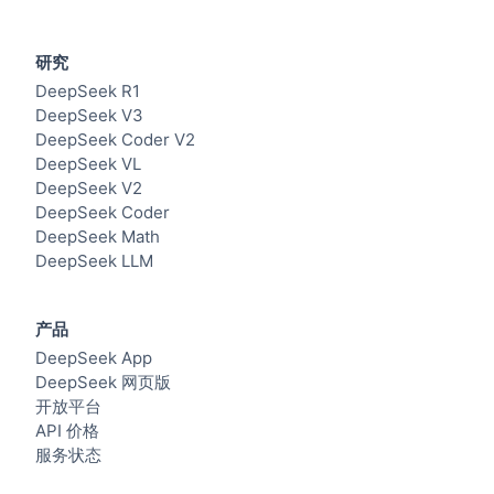
研究
DeepSeek R1
DeepSeek V3
DeepSeek Coder V2
DeepSeek VL
DeepSeek V2
DeepSeek Coder
DeepSeek Math
DeepSeek LLM
产品
DeepSeek App
DeepSeek 网页版
开放平台
API 价格
服务状态