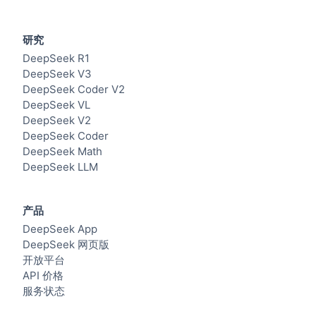
研究
DeepSeek R1
DeepSeek V3
DeepSeek Coder V2
DeepSeek VL
DeepSeek V2
DeepSeek Coder
DeepSeek Math
DeepSeek LLM
产品
DeepSeek App
DeepSeek 网页版
开放平台
API 价格
服务状态