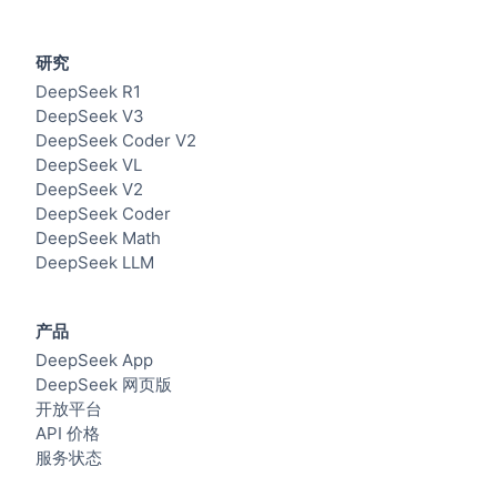
研究
DeepSeek R1
DeepSeek V3
DeepSeek Coder V2
DeepSeek VL
DeepSeek V2
DeepSeek Coder
DeepSeek Math
DeepSeek LLM
产品
DeepSeek App
DeepSeek 网页版
开放平台
API 价格
服务状态