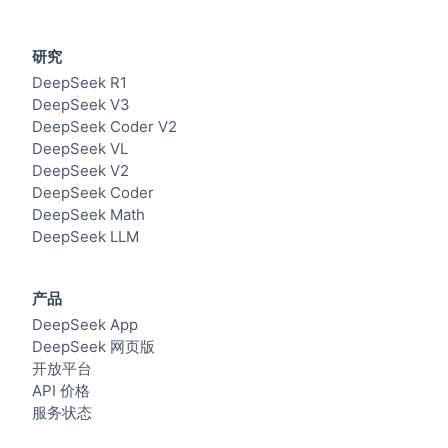
研究
DeepSeek R1
DeepSeek V3
DeepSeek Coder V2
DeepSeek VL
DeepSeek V2
DeepSeek Coder
DeepSeek Math
DeepSeek LLM
产品
DeepSeek App
DeepSeek 网页版
开放平台
API 价格
服务状态