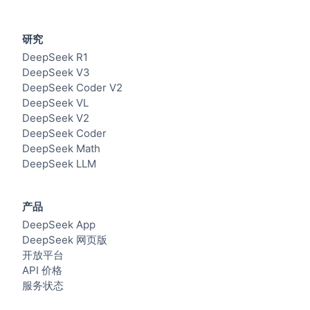
研究
DeepSeek R1
DeepSeek V3
DeepSeek Coder V2
DeepSeek VL
DeepSeek V2
DeepSeek Coder
DeepSeek Math
DeepSeek LLM
产品
DeepSeek App
DeepSeek 网页版
开放平台
API 价格
服务状态