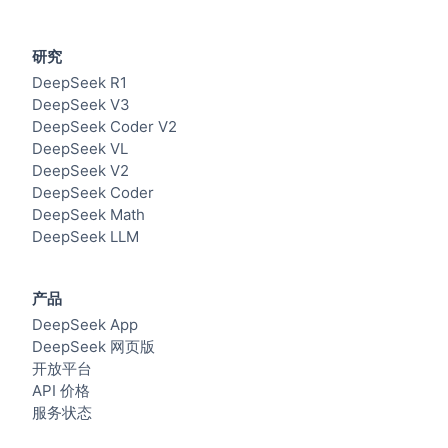
研究
DeepSeek R1
DeepSeek V3
DeepSeek Coder V2
DeepSeek VL
DeepSeek V2
DeepSeek Coder
DeepSeek Math
DeepSeek LLM
产品
DeepSeek App
DeepSeek 网页版
开放平台
API 价格
服务状态