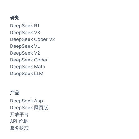
研究
DeepSeek R1
DeepSeek V3
DeepSeek Coder V2
DeepSeek VL
DeepSeek V2
DeepSeek Coder
DeepSeek Math
DeepSeek LLM
产品
DeepSeek App
DeepSeek 网页版
开放平台
API 价格
服务状态