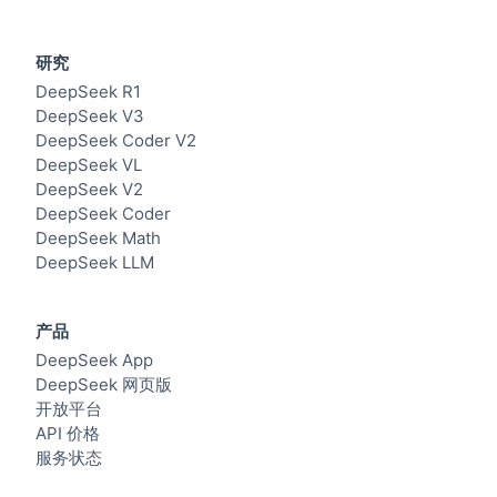
研究
DeepSeek R1
DeepSeek V3
DeepSeek Coder V2
DeepSeek VL
DeepSeek V2
DeepSeek Coder
DeepSeek Math
DeepSeek LLM
产品
DeepSeek App
DeepSeek 网页版
开放平台
API 价格
服务状态