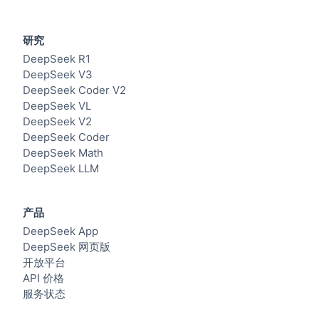
研究
DeepSeek R1
DeepSeek V3
DeepSeek Coder V2
DeepSeek VL
DeepSeek V2
DeepSeek Coder
DeepSeek Math
DeepSeek LLM
产品
DeepSeek App
DeepSeek 网页版
开放平台
API 价格
服务状态